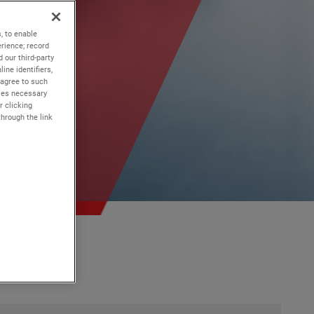
, to enable
rience; record
 our third-party
ine identifiers,
 agree to such
kies necessary
r clicking
through the link