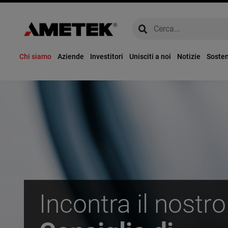
global-search
global-search
Chi siamo
Aziende
Investitori
Unisciti a noi
Notizie
Sosten
Incontra il nostro