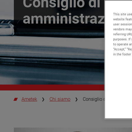
Consiglio di
amministrazion
This site use
website feat
user session
vendors may 
referring UR
purposes. If 
to operate an
“Accept,” “R
in the footer
Ametek
Chi siamo
Consiglio di Amministr