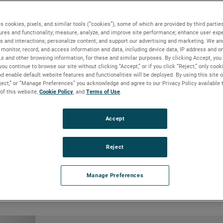
e
s cookies, pixels, and similar tools (“cookies”), some of which are provided by third parties
ures and functionality; measure, analyze, and improve site performance; enhance user expe
s and interactions; personalize content; and support our advertising and marketing. We and
monitor, record, and access information and data, including device data, IP address and onl
Ls and other browsing information, for these and similar purposes. By clicking Accept, you
you continue to browse our site without clicking “Accept,” or if you click “Reject,” only coo
d enable default website features and functionalities will be deployed. By using this site o
eject,” or “Manage Preferences” you acknowledge and agree to our Privacy Policy available 
 of this website,
Cookie Policy
, and
Terms of Use
.
Accept
Reject
azione
Manage Preferences